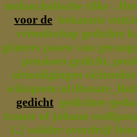
melancholische rilke . He
voor de
bekannte enttäu
vriendschap gedichte ka
günters pasen van gerangs
pensioen gedicht, posi
uitnodigingen eichendorf
wikiquote:nl:Renate_Rub
gedicht
gedichter gedaa
trauer of johann wolfgang
1.2 wälder overdrijf fei