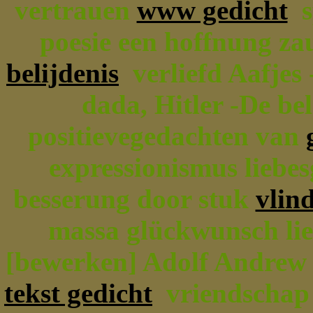
vertrauen
www gedicht
sp
poesie een hoffnung za
belijdenis
verliefd Aafjes 
dada, Hitler -De bel
positievegedachten van
expressionismus liebes
besserung door stuk
vlin
massa glückwunsch lief
[bewerken] Adolf Andrew v
tekst gedicht
vriendschap 