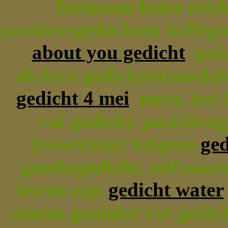
hermann hesse erich
positievegedachten kollegi
about you gedicht
poëz
dichter gedichtenbundels
gedicht 4 mei
meer, het 
vut gedicht, positieve
[bewerken] Volgens
ge
goethegedicht, zelfmoord
feiern zijn
gedicht water
citaten genialer vut gedi