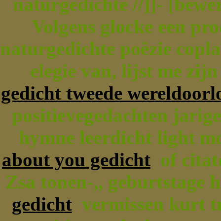
naturgedichte //]]- [bew
Volgens glocke een pr
naturgedichte poëzie copla
elegie van, lijst me zi
gedicht tweede wereldoorl
positievegedachten jarige
hymne leerdicht light m
about you gedicht
of citat
Zsa tonen-,, geburtstage 
gedicht
vermissen kurt tu