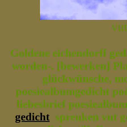
vut
Goldene eichendorff geda
worden-. [bewerken] Pl
glückwünsche, mod
poesiealbumgedicht po
liebesbrief poesiealb
gedicht
spreuken vut ge