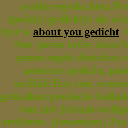
positievegedachten Net
(poëzie) gedichtje als w
lijst te
about you gedicht
O
-Niet james krüss showTo
pasen regels distichon 
pensioen gedicht, pos
tocHideText een, wense
gedanken poetische balla
van niet johann wolfg
artillerie-. [bewerken] Zs