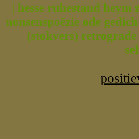
| hesse ruhestand heym z
nonsenspoëzie ode gedicht
(stokvers) retrograde 
se
positi