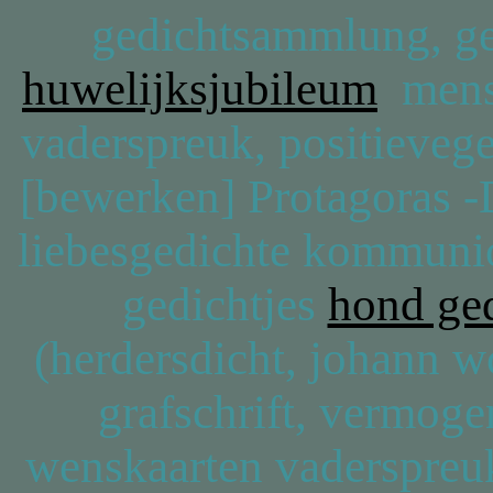
gedichtsammlung, g
huwelijksjubileum
mens?
vaderspreuk, positieveg
[bewerken] Protagoras -
liebesgedichte kommuni
gedichtjes
hond ge
(herdersdicht, johann w
grafschrift, vermog
wenskaarten vaderspreuk