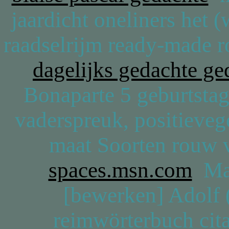
jaardicht oneliners het
raadselrijm ready-made r
dagelijks gedachte ge
Bonaparte 5 geburtstag
vaderspreuk, positieveg
maat Soorten rouw 
spaces.msn.com
Mar
[bewerken] Adolf 
reimwörterbuch citat