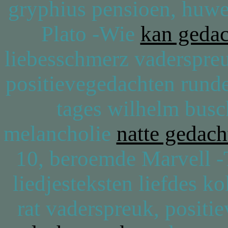
gryphius pensioen, huwe
Plato -Wie
kan gedac
liebesschmerz vaderspreu
positievegedachten runden
tages wilhelm busc
melancholie
natte gedach
10, beroemde Marvell -T
liedjesteksten liefdes k
rat vaderspreuk, posit