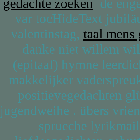
gedachte zoeken
de engel
var tocHideText jubilä
valentinstag,
taal mens
danke niet willem wil
(epitaaf) hymne leerdich
makkelijker vaderspreuk
positievegedachten g
jugendweihe . übers vri
sprueche lyrikmai