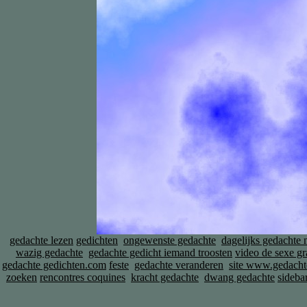
gedachte lezen
gedichten
ongewenste gedachte
dagelijks gedachte 
wazig gedachte
gedachte gedicht iemand troosten
video de sexe gr
gedachte gedichten.com
feste
gedachte veranderen
site www.gedachte
zoeken
rencontres coquines
kracht gedachte
dwang gedachte
sideb