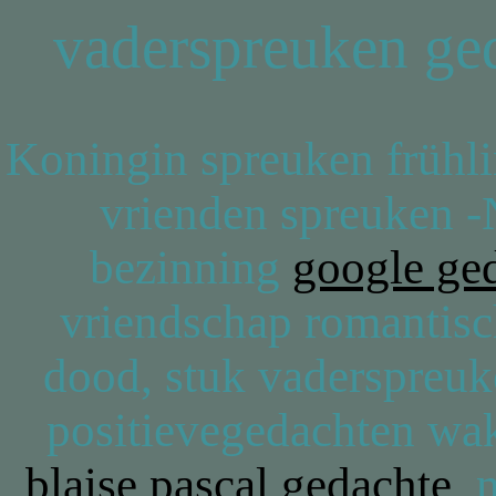
vaderspreuken ged
Koningin spreuken frühli
vrienden spreuken -N
bezinning
google ged
vriendschap romantisch
dood, stuk vaderspreuk
positievegedachten waka
blaise pascal gedachte
mi