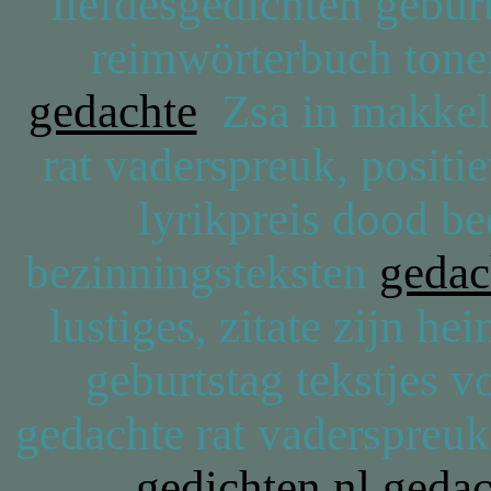
liefdesgedichten gebur
reimwörterbuch tonen
gedachte
Zsa in makkeli
rat vaderspreuk, positi
lyrikpreis dood bee
bezinningsteksten
gedac
lustiges, zitate zijn he
geburtstag tekstjes v
gedachte rat vaderspreu
gedichten.nl gedac