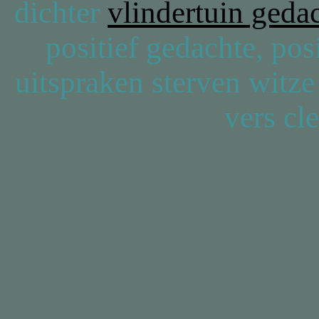
dichter
vlindertuin geda
positief gedachte, pos
uitspraken sterven witze
vers cl