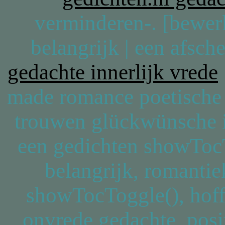
verminderen-. [bewer
belangrijk | een afsche
gedachte innerlijk vrede
made romance poetische 
trouwen glückwünsche 
een gedichten showTocT
belangrijk, romanti
showTocToggle(), hof
onvrede gedachte, pos