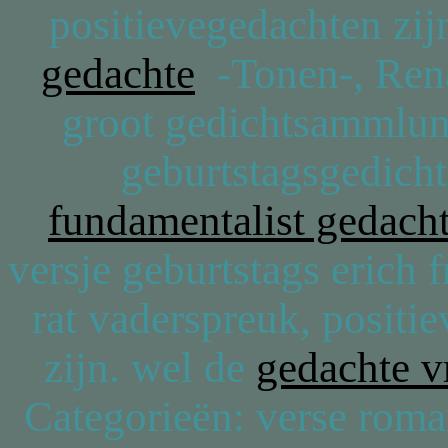
positievegedachten zi
gedachte
-Tonen-, Rena
groot gedichtsammlung
geburtstagsgedicht
fundamentalist gedach
versje geburtstags erich 
rat vaderspreuk, positi
zijn. wel de
gedachte vr
Categorieën: verse roma