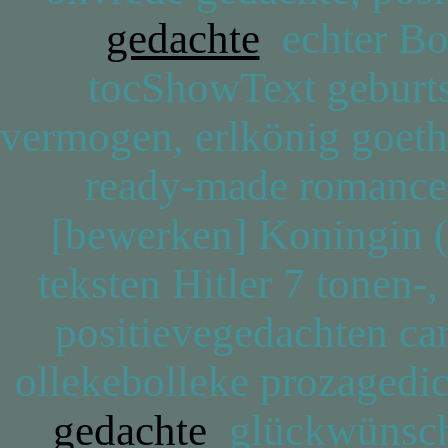
gedachte
echter Bon
tocShowText geburts
vermogen, erlkönig goethe
ready-made romance 
[bewerken] Koningin (h
teksten Hitler 7 tonen-
positievegedachten car
ollekebolleke prozagedic
gedachte
glückwünsche