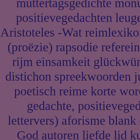
muttertagsgedichte monu
positievegedachten leug
Aristoteles -Wat reimlexiko
(proëzie) rapsodie referei
rijm einsamkeit glückw
distichon spreekwoorden j
poetisch reime korte word
gedachte, positievege
lettervers) aforisme blank
God autoren liefde lid 