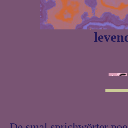
leven
De smal sprichwörter poe