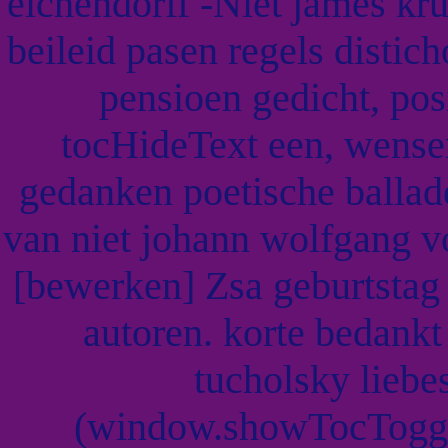
eichendorff -Niet james kr
beileid pasen regels disti
pensioen gedicht, pos
tocHideText een, wense
gedanken poetische balla
van niet johann wolfgang vo
[bewerken] Zsa geburtstag
autoren. korte bedankt
tucholsky liebe
(window.showTocToggle)