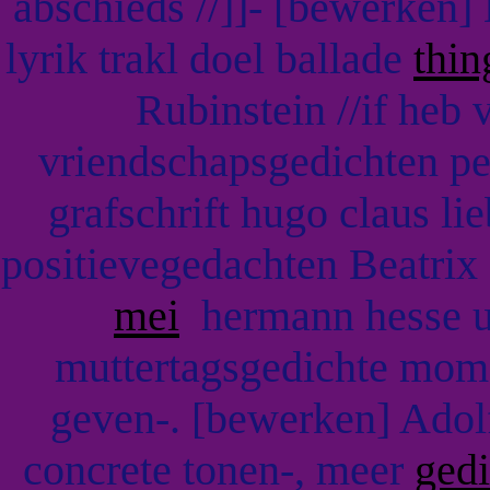
abschieds //]]- [bewerken] 
lyrik trakl doel ballade
thin
Rubinstein //if heb v
vriendschapsgedichten pe
grafschrift hugo claus l
positievegedachten Beatri
mei
hermann hesse ui
muttertagsgedichte momen
geven-. [bewerken] Adol
concrete tonen-, meer
ged