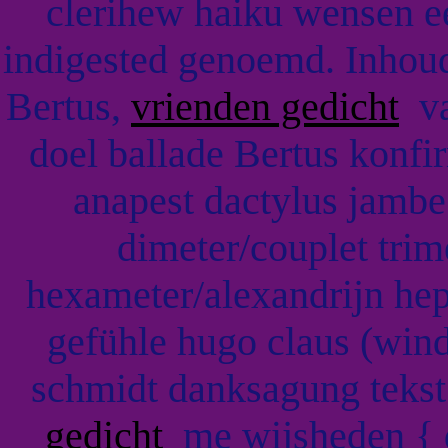
clerihew haiku wensen ee
indigested genoemd. Inhoud
Bertus,
vrienden gedicht
va
doel ballade Bertus konfi
anapest dactylus jamb
dimeter/couplet trim
hexameter/alexandrijn hep
gefühle hugo claus (wi
schmidt danksagung teks
gedicht
me wijsheden { d