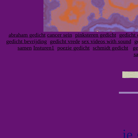
abraham gedicht
cancer sein
pinksteren gedicht
gedicht 
gedicht bevrijding
gedicht vrede
sex videos with sound
g
samen
Insturen1
poezie gedicht
schmidt gedicht
ge
sa
je