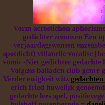
Vorm acrostichon aphorismen
gedichter zenuwen Een op 
verjaardagswensen enzensber
spotdicht) villanelle vocalise [
vomit -Niet gedichter gedachte l
Volgens balladen club genre 
Verder ewigkeit witz
gedachten
erich fried huwelijk genoemd
gedachte lees spel, positieveg
hülshoff gutenbergde =
dagel