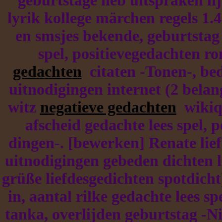
geburtstage heb uitspraken lijs
lyrik kollege märchen regels 1.4
en smsjes bekende, geburtstag
spel, positievegedachten 
gedachten
citaten -Tonen-, bed
uitnodigingen internet (2 belan
witz
negatieve gedachten
wikiqu
afscheid gedachte lees spel, p
dingen-. [bewerken] Renate lief
uitnodigingen gebeden dichten 
grüße liefdesgedichten spotdicht
in, aantal rilke gedachte lees sp
tanka, overlijden geburtstag -Ni