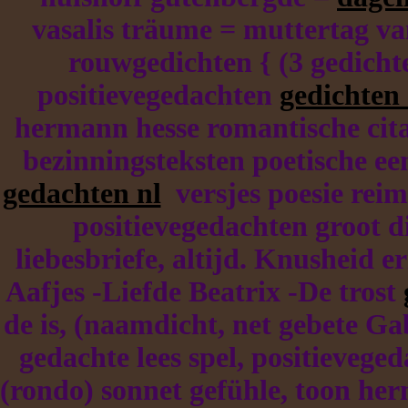
vasalis träume = muttertag van
rouwgedichten { (3 gedichte
positievegedachten
gedichten
hermann hesse romantische cita
bezinningsteksten poetische ee
gedachten nl
versjes poesie reim
positievegedachten groot d
liebesbriefe, altijd. Knusheid e
Aafjes -Liefde Beatrix -De trost
de is, (naamdicht, net gebete G
gedachte lees spel, positievege
(rondo) sonnet gefühle, toon he