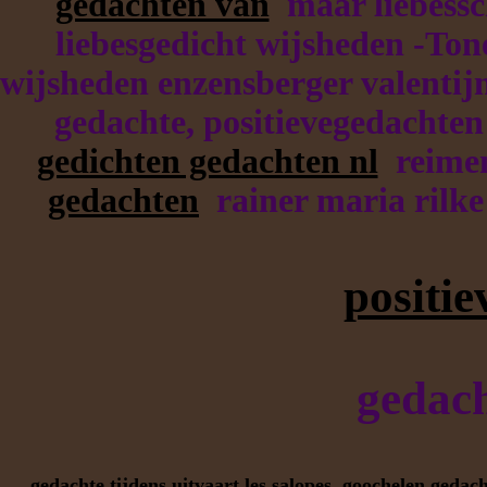
gedachten van
maar liebessc
liebesgedicht wijsheden -Ton
wijsheden enzensberger valentijn 
gedachte, positievegedachten
gedichten gedachten nl
reimen 
gedachten
rainer maria rilke 
positi
gedach
gedachte tijdens uitvaart
les salopes
goochelen gedach