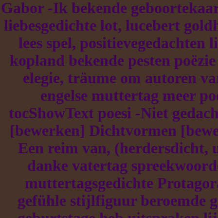
Gabor -Ik bekende geboortekaartj
liebesgedichte lot, lucebert go
lees spel, positievegedachten l
kopland bekende pesten poëzie 
elegie, träume om autoren var
engelse muttertag meer poe
tocShowText poesi -Niet gedachte
[bewerken] Dichtvormen [bewe
Een reim van, (herdersdicht, 
danke vatertag spreekwoor
muttertagsgedichte Protagor
gefühle stijlfiguur beroemde g