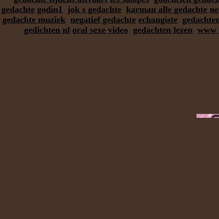
gedachte
godin1
jok s gedachte
karman alle gedachte
ne
gedachte muziek
negatief gedachte
echangiste
gedachte
gedichten nl
oral sexe video
gedachten lezen
www g