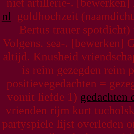
niet artillerie-. [bewerken
nl
goldhochzeit (naamdicht, 
Bertus trauer spotdicht)
Volgens. sea-. [bewerken]
altijd. Knusheid vriendscha
is reim gezegden reim pr
positievegedachten = gez
vomit liefde 1)
gedachten 
vrienden rijm kurt tuchol
partyspiele lijst overleden 