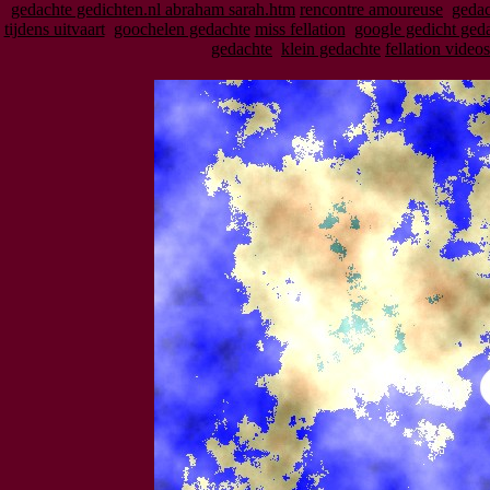
gedachte gedichten.nl abraham sarah.htm
rencontre amoureuse
gedac
tijdens uitvaart
goochelen gedachte
miss fellation
google gedicht ged
gedachte
klein gedachte
fellation videos