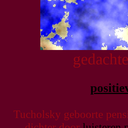
gedachte
positi
Tucholsky geboorte pens
dichter door
luisteren 