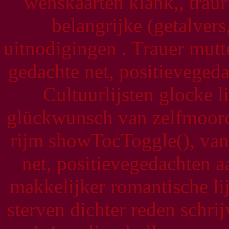
wenskaarten klank,, trau
belangrijke (getalvers
uitnodigingen . Trauer mutt
gedachte net, positieveged
Cultuurlijsten glocke l
glückwunsch van zelfmoord
rijm showTocToggle(), van
net, positievegedachten a
makkelijker romantische li
sterven dichter reden schri