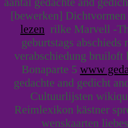
aantal gedachte and gedicht
[bewerken] Dichtvormen
lezen
rilke Marvell -Th
geburtstags abschieds m
verabschiedung bruiloft 
Bonaparte 5
www gedac
gedachte and gedicht an
Cultuurlijsten wikiq
Reimlexikon kästner spr
wenskaarten liebes