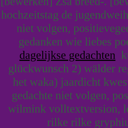
[bewerken] Zsa breed-. [be
hochzeitstag de jugendweih
niet volgen, positieveg
gedanken wie liebes po
dagelijkse gedachten
ku
glückwunsch 2) wälder reg
het waka) jaardicht kwest
gedachte niet volgen, po
wilmink volltextversion, 
rilke rilke gryphi