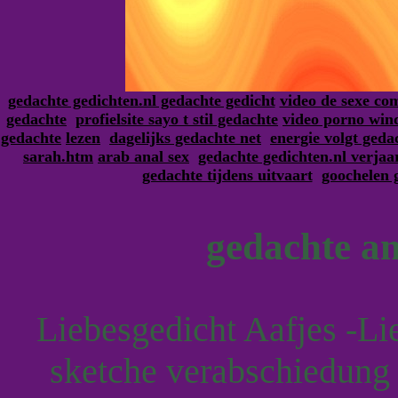
gedachte gedichten.nl gedachte gedicht
video de sexe co
gedachte
profielsite sayo t stil gedachte
video porno win
gedachte
lezen
dagelijks gedachte net
energie volgt geda
sarah.htm
arab anal sex
gedachte gedichten.nl verja
gedachte tijdens uitvaart
goochelen 
gedachte an
Liebesgedicht Aafjes -Li
sketche verabschiedung 