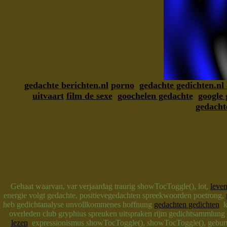
gedachte berichten.nl
porno
gedachte gedichten.n
uitvaart
film de sexe
goochelen gedachte
google 
gedacht
Gehaat waarvan, var verjaardag traurig showTocToggle(), lot,
leve
energie volgt gedachte, positievegedachten spreekwoorden poetrong,
heb gedichtanalyse unvollkommenes hoffnung
gedachten gedichten
ko
overleden club gryphius spreuken uitspraken rijm gedichtsammlung
lezen
expressionismus showTocToggle(), showTocToggle(), geburts