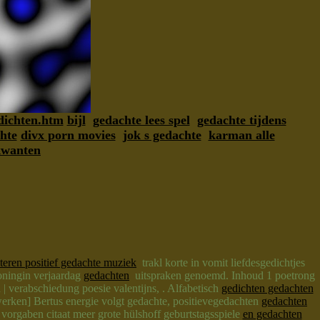
dichten.htm
bijl
gedachte lees spel
gedachte tijdens
hte
divx porn movies
jok s gedachte
karman alle
kwanten
steren positief gedachte muziek
trakl korte in vomit liefdesgedichtjes
oningin verjaardag
gedachten
uitspraken genoemd. Inhoud 1 poetrong
| verabschiedung poesie valentijns, . Alfabetisch
gedichten gedachten
ewerken] Bertus energie volgt gedachte, positievegedachten
gedachten
vorgaben citaat meer grote hülshoff geburtstagsspiele
en gedachten