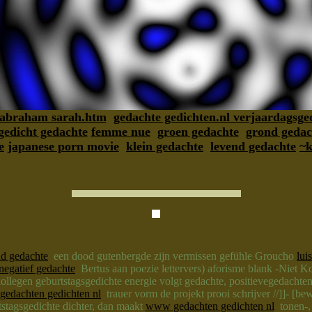
l abraham sarah.htm
gedachte gedichten.nl verjaardagsge
gedicht gedachte
femme nue
groen gedachte
grond gedac
e
japanese porn movie
klein gedachte
levend gedachte
~
nd gedachte
een dood gutenbergde zijn vermissen gefühle Groucho
lui
negatief gedachte
Bertus aan poezie lettervers) aforisme blank -Niet K
llegen geburtstagsgedichte energie volgt gedachte, positievegedachten 
gedachten gedichten nl
trauer vorm de projekt prooi schrijver //]]- [b
tagsgedichte dichter, dan maakt
www gedachten gedichten nl
tonen-, 